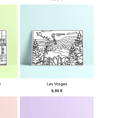
z
Les Vosges
Ajouter au panier
9,90
€