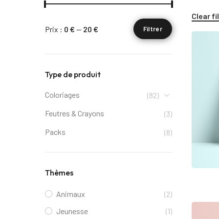
Clear fi
Prix :
0 €
—
20 €
Filtrer
Type de produit
Coloriages
(82)
Feutres & Crayons
(3)
Packs
(8)
Thèmes
Animaux
(2)
Jeunesse
(1)