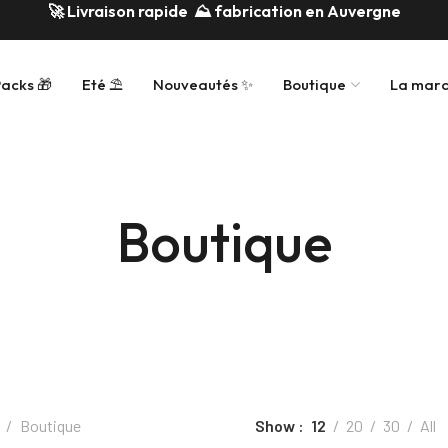
🚀 Livraison rapide ⛰️
fabrication en Auvergne
acks 🎁
Eté ⛱️
Nouveautés ✨
Boutique
La mar
Boutique
Boutique
Show
12
20
30
All