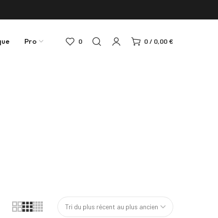
que
Pro
0
0
/
0,00
€