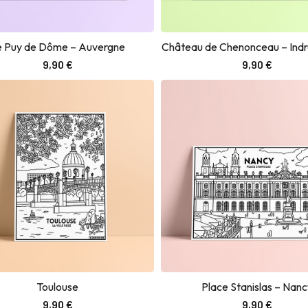
e Puy de Dôme – Auvergne
Château de Chenonceau – Indre
Ajouter au panier
Ajouter au panier
9,90
€
9,90
€
Toulouse
Place Stanislas – Nanc
Ajouter au panier
Ajouter au panier
9,90
€
9,90
€