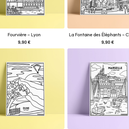
Fourvière – Lyon
La Fontaine des Éléphants –
Ajouter au panier
Ajouter au panier
9,90
€
9,90
€