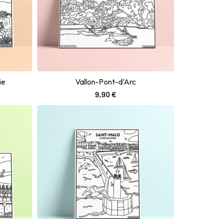
ie
Vallon-Pont-d’Arc
Ajouter au panier
9,90
€