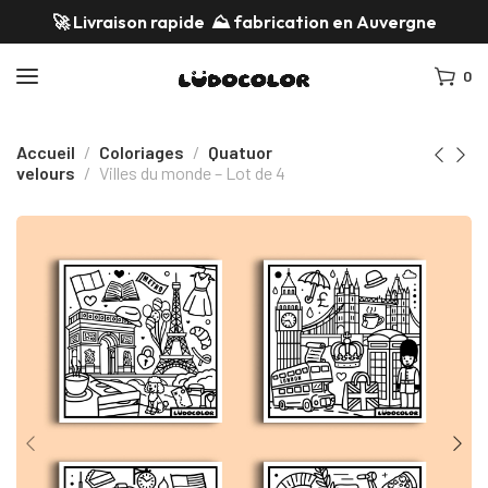
🚀 Livraison rapide ⛰️
fabrication en Auvergne
0
Accueil
Coloriages
Quatuor
velours
Villes du monde – Lot de 4