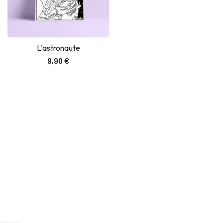
L’astronaute
Ajouter au panier
9,90
€